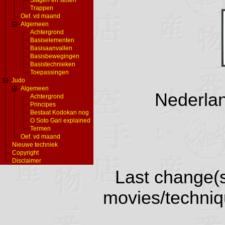
Slagen en stoten
Trappen
Oef. vd maand
Algemeen
Achtergrond
Basiselementen
Basisaanvallen
Basisbewegingen
Basistechnieken
Toepassingen
Judo
Algemeen
Nederlan
Achtergrond
Principes
Bestaat Kodokan nog
O Soto Gari explained
Termen
Oef. vd maand
Nieuwe techniek
Copyright
Disclaimer
Last change(s
movies/techniq