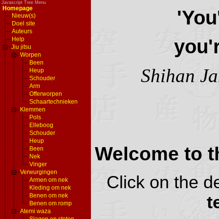
Javascript Tree Menu
Homepage
'You
Nieuw(s)
Doel site
Auteurs
you'r
Help
Jiu jitsu
Worpen
Been
Shihan Ja
Heup
Schouder
Arm
Offerworpen
Schaartechnieken
Klemmen
Pols
Elleboog
Schouder
Heup
Welcome to t
Been
Nek
Vinger
Verwurgingen
Click on the d
Armen om nek
Kleding om nek
Benen om nek
t
Benen om romp
Atemi waza